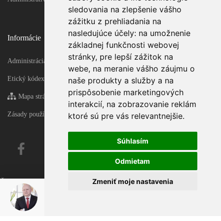
sledovania na zlepšenie vášho
zážitku z prehliadania na
nasledujúce účely:
na umožnenie
Informácie
základnej funkčnosti webovej
stránky
,
pre lepší zážitok na
Administrácia
webe
,
na meranie vášho záujmu o
Etický kódex
naše produkty a služby a na
prispôsobenie marketingových
Mapa stránky
interakcií
,
na zobrazovanie reklám
Zásady používania súborov cookie
ktoré sú pre vás relevantnejšie
.
Súhlasím
Odmietam
Zmeniť moje nastavenia
Čas generovania 0.10283803939819 sekúnd!
Čas generovania - final 0.11132597923279 sekúnd!
Karol Korman