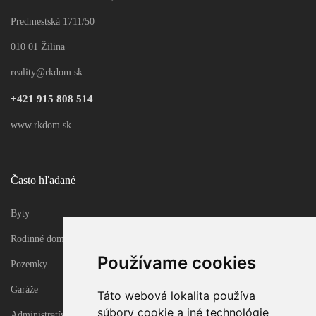
2
Rodinný dom
222m
Predmestská 1711/50
010 01 Žilina
reality@rkdom.sk
Update cookies preferences
+421 915 808 514
www.rkdom.sk
Často hľadané
Byty
Rodinné domy
Používame cookies
Pozemky
Garáže
Táto webová lokalita používa
súbory cookie a iné technológie
Administratívne objekty