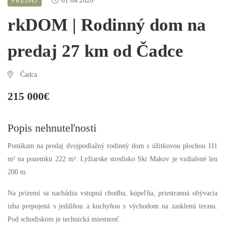
PREDAJ
01.04.2026
rkDOM | Rodinný dom na
predaj 27 km od Čadce
Čadca
215 000€
Popis nehnuteľnosti
Ponúkam na predaj dvojpodlažný rodinný dom s úžitkovou plochou 111
m² na pozemku 222 m². Lyžiarske stredisko Ski Makov je vzdialené len
200 m.
Na prízemí sa nachádza vstupná chodba, kúpeľňa, priestranná obývacia
izba prepojená s jedálňou a kuchyňou s východom na zasklenú terasu.
Pod schodiskom je technická miestnosť.