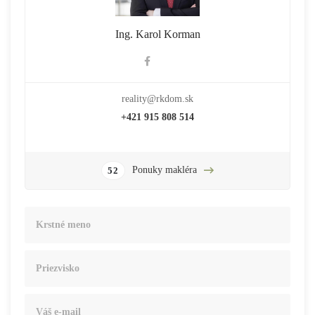
Ing. Karol Korman
reality@rkdom.sk
+421 915 808 514
Ponuky makléra
52