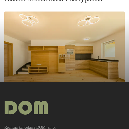
PREDAJ
215 000€
rkDOM | Rodinný dom na predaj 20 km od Bytče
Realitná kancelária DOM, s.r.o.