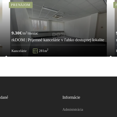
PRENÁJOM
9.30€
2
/m
/mesiac
rkDOM | Príjemné kancelárie v ľahko dostupnej lokalite
2
Kancelárie
281m
adané
Informácie
Administrácia