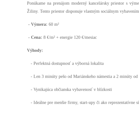
Ponúkame na prenájom moderný kancelársky priestor s výme
Žiliny. Tento priestor disponuje vlastným sociálnym vybavení
- Výmera:
60 m²
- Cena:
8 €/m² + energie 120 €/mesiac
Výhody:
- Perfektná dostupnosť a výborná lokalita
- Len 3 minúty pešo od Mariánskeho námestia a 2 minúty od
- Vynikajúca občianska vybavenosť v blízkosti
- Ideálne pre menšie firmy, start-upy či ako reprezentatívne sí