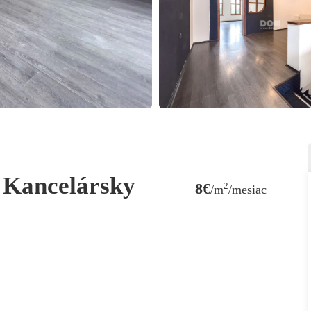
 Kancelársky
8€
2
/m
/mesiac