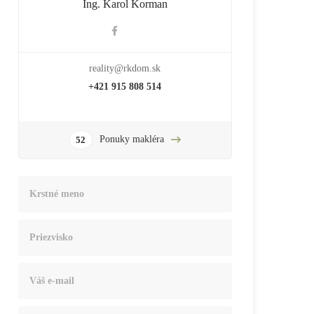
Ing. Karol Korman
reality@rkdom.sk
+421 915 808 514
Ponuky makléra
52