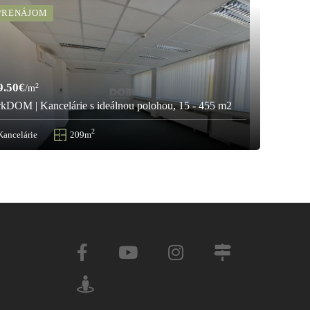
PRENÁJOM
PRENÁ
950€
/m
9.50€
2
/m
rkDOM |
rkDOM | Kancelárie s ideálnou polohou, 15 - 455 m2
prenájo
2
Kancelárie
209m
Obchodné