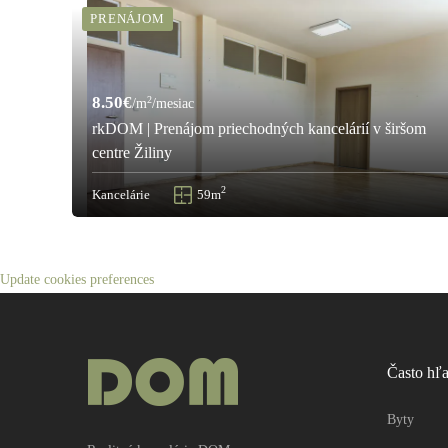
PRENÁJOM
8.50€
2
/m
/mesiac
rkDOM | Prenájom priechodných kancelárií v širšom
centre Žiliny
2
Kancelárie
59m
Update cookies preferences
Často hľ
Byty