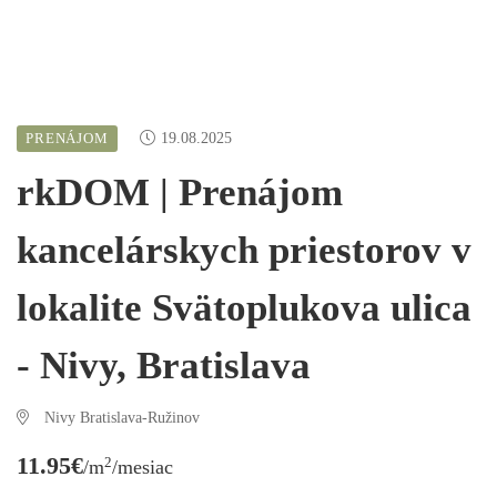
PRENÁJOM
19.08.2025
rkDOM | Prenájom
kancelárskych priestorov v
lokalite Svätoplukova ulica
- Nivy, Bratislava
Nivy Bratislava-Ružinov
11.95€
2
/m
/mesiac