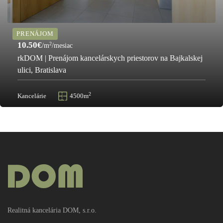
PRENÁJOM
10.50€
2
/m
/mesiac
rkDOM | Prenájom kancelárskych priestorov na Bajkalskej
ulici, Bratislava
2
Kancelárie
4500m
Realitná kancelária DOM, s.r.o.