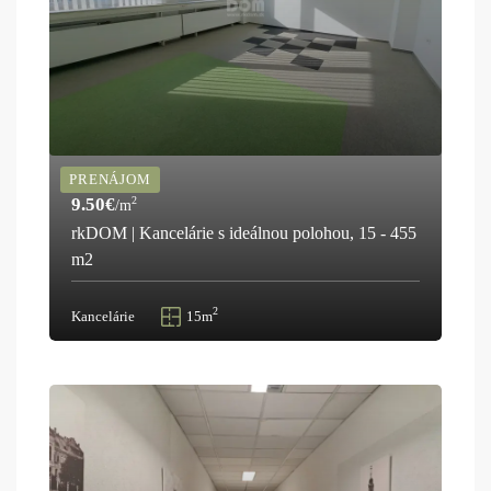
PRENÁJOM
9.50€
2
/m
rkDOM | Kancelárie s ideálnou polohou, 15 - 455
m2
2
Kancelárie
15m