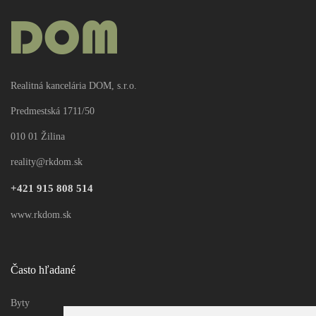
Realitná kancelária DOM, s.r.o.
Predmestská 1711/50
010 01 Žilina
reality@rkdom.sk
+421 915 808 514
www.rkdom.sk
Často hľadané
Byty