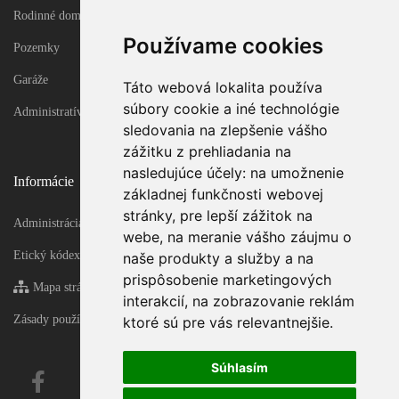
Rodinné domy
Používame cookies
Pozemky
Garáže
Táto webová lokalita používa
súbory cookie a iné technológie
Administratívne objekty
sledovania na zlepšenie vášho
zážitku z prehliadania na
nasledujúce účely:
na umožnenie
Informácie
základnej funkčnosti webovej
stránky
,
pre lepší zážitok na
Administrácia
webe
,
na meranie vášho záujmu o
Etický kódex
naše produkty a služby a na
prispôsobenie marketingových
Mapa stránky
interakcií
,
na zobrazovanie reklám
Zásady používania súborov cookie
ktoré sú pre vás relevantnejšie
.
Súhlasím