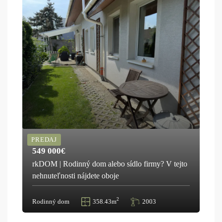
PREDAJ
549 000€
rkDOM | Rodinný dom alebo sídlo firmy? V tejto
nehnuteľnosti nájdete oboje
2
Rodinný dom
358.43m
2003