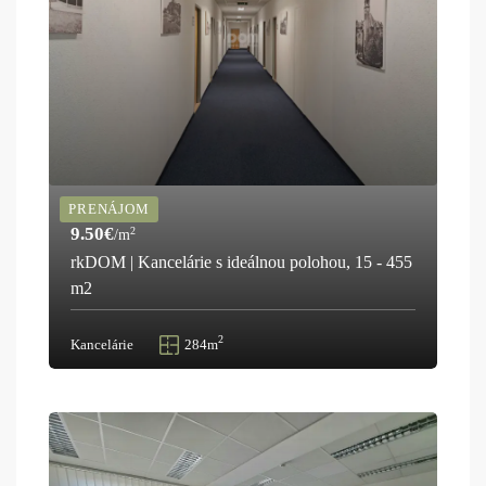
PRENÁJOM
9.50€
2
/m
rkDOM | Kancelárie s ideálnou polohou, 15 - 455
m2
2
Kancelárie
284m