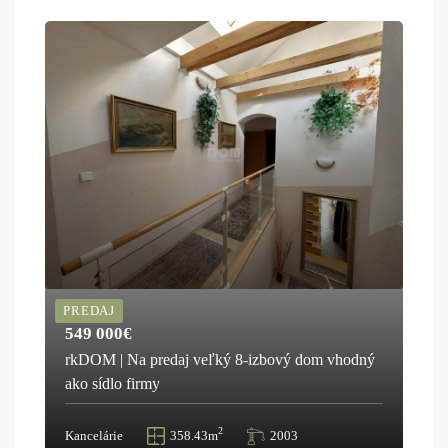
PREDAJ
549 000€
rkDOM | Na predaj veľký 8-izbový dom vhodný
ako sídlo firmy
2
Kancelárie
358.43m
2003