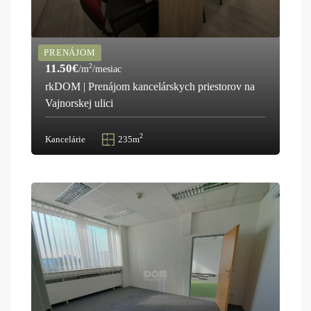
PRENÁJOM
11.50€
2
/m
/mesiac
rkDOM | Prenájom kancelárskych priestorov na
Vajnorskej ulici
2
Kancelárie
235m