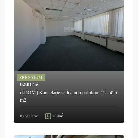
PRENÁJOM
9.50€
2
/m
rkDOM | Kancelárie s ideálnou polohou, 15 - 455
m2
2
Kancelárie
209m