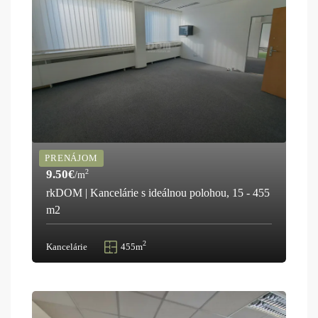
PRENÁJOM
9.50€
2
/m
rkDOM | Kancelárie s ideálnou polohou, 15 - 455
m2
2
Kancelárie
455m