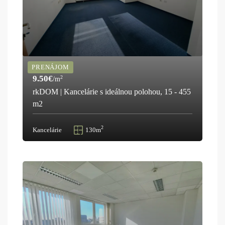
PRENÁJOM
9.50€
2
/m
rkDOM | Kancelárie s ideálnou polohou, 15 - 455
m2
2
Kancelárie
130m