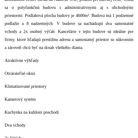
sa o polyfunkčnú budovu s administratívnymi aj s obchodnými
priestormi. Podlahová plocha budovy je 4600m². Budova má 1 podzemné
podlažie a 8 nadzemných. V budove sa nachádzajú dva samostatné
vchody a 2x osobný výťah. Kancelárie v tejto budove sú ideálne pre
firmy, ktoré hľadajú prestížnu adresu a samostatný priestor so súkromím
a zároveň chcú byť na dosah všetkého diania.
Atraktívne výhľady
Otvárateľné okná
Klimatizované priestory
Kamerový systém
Kuchynka na každom poschodí
Dva vchody