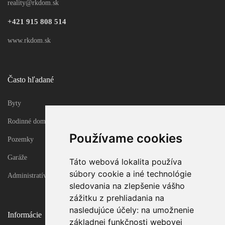
reality@rkdom.sk
+421 915 808 514
www.rkdom.sk
Často hľadané
Byty
Rodinné domy
Používame cookies
Pozemky
Garáže
Táto webová lokalita používa
súbory cookie a iné technológie
Administratívne objekty
sledovania na zlepšenie vášho
zážitku z prehliadania na
nasledujúce účely:
na umožnenie
Informácie
základnej funkčnosti webovej