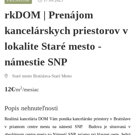
PRENÁJOM
17.09.2025
rkDOM | Prenájom
kancelárskych priestorov v
lokalite Staré mesto -
námestie SNP
Staré mesto Bratislava-Staré Mesto
12€
2
/m
/mesiac
Popis nehnuteľnosti
Realitná kancelária DOM Vám ponúka kancelárske priestory v Bratislave
v priamom centre mesta na námestí SNP. Budova je situovaná v
absolútnom centre mesta na Námestí SNP, priamo pri hlavnej ceste. Jedná