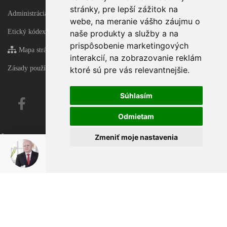
stránky
,
pre lepší zážitok na
Administrácia
webe
,
na meranie vášho záujmu o
Etický kódex
naše produkty a služby a na
prispôsobenie marketingových
Mapa stránky
interakcií
,
na zobrazovanie reklám
Zásady používania súborov cookie
ktoré sú pre vás relevantnejšie
.
Súhlasím
Odmietam
Zmeniť moje nastavenia
Čas generovania 0.22443914413452 sekúnd!
Čas generovania - final 0.24532699584961 sekúnd!
Karol Korman