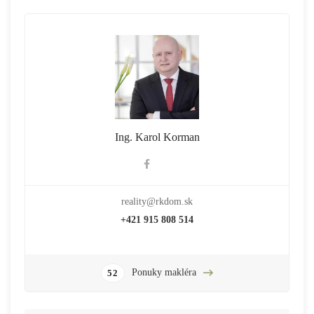
Ing. Karol Korman
reality@rkdom.sk
+421 915 808 514
Ponuky makléra
52