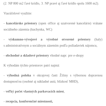
(2. NP 800 m2 ľavé krídlo, 3. NP pravé aj ľavé krídlo spolu 1600 m2).
Viacúčelové využitie:
-
kancelárske priestory
(open office aj uzatvorené kancelárie) vrátane
sociálneho zázemia (kuchynka, WC)
-
výskumno-vývojové a výrobné otvorené priestory
(haly)
s administratívnym a sociálnym zázemím podľa požiadaviek nájomcu,
-
obchodné a skladové priestory
vhodné napr. pre e-shopy
K výhodám týchto priestorov patrí najmä:
-
výhodná poloha
v okrajovej časti Žiliny s výbornou dopravnou
dostupnosťou (osobné aj nákladné autá, blízkosť MHD),
-
veľký počet vlastných parkovacích miest
,
-
recepcia, konferenčné miestnosti,