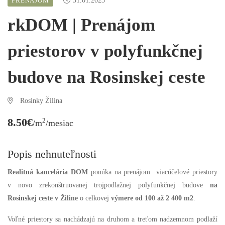
PRENÁJOM
31.01.2023
rkDOM | Prenájom
priestorov v polyfunkčnej
budove na Rosinskej ceste
Rosinky Žilina
8.50€
2
/m
/mesiac
Popis nehnuteľnosti
Realitná kancelária DOM
ponúka na prenájom viacúčelové priestory
v novo zrekonštruovanej trojpodlažnej polyfunkčnej budove
na
Rosinskej ceste v Žiline
o celkovej
výmere od 100 až 2 400 m2
.
Voľné priestory sa nachádzajú na druhom a treťom nadzemnom podlaží