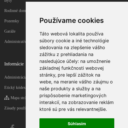
Byty
Rodinné domy
Používame cookies
Pozemky
Garáže
Táto webová lokalita používa
súbory cookie a iné technológie
Administratívne objekty
sledovania na zlepšenie vášho
zážitku z prehliadania na
nasledujúce účely:
na umožnenie
Informácie
základnej funkčnosti webovej
stránky
,
pre lepší zážitok na
Administrácia
webe
,
na meranie vášho záujmu o
Etický kódex
naše produkty a služby a na
prispôsobenie marketingových
Mapa stránky
interakcií
,
na zobrazovanie reklám
Zásady používania súborov cookie
ktoré sú pre vás relevantnejšie
.
Súhlasím