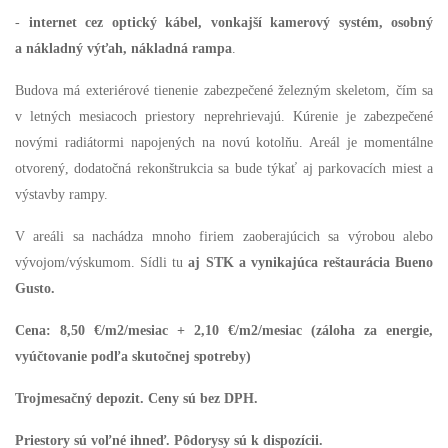
-
internet cez optický kábel, vonkajší kamerový systém, osobný
a nákladný výťah, nákladná rampa
.
Budova má exteriérové tienenie zabezpečené železným skeletom, čím sa
v letných mesiacoch priestory neprehrievajú. Kúrenie je zabezpečené
novými radiátormi napojených na novú kotolňu. Areál je momentálne
otvorený, dodatočná rekonštrukcia sa bude týkať aj parkovacích miest a
výstavby rampy.
V areáli sa
nachádza mnoho firiem zaoberajúcich sa výrobou alebo
vývojom/výskumom. Sídli tu
aj STK a vynikajúca reštaurácia Bueno
Gusto.
Cena: 8,50 €/m2/mesiac + 2,10 €/m2/mesiac (záloha za energie,
vyúčtovanie podľa skutočnej spotreby)
Trojmesačný depozit. Ceny sú bez DPH.
Priestory sú voľné ihneď. Pôdorysy sú k dispozícii.