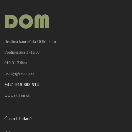
PRENÁJOM
Info v RK
rkDOM | Prenájom administratívnych priestorov v širšom
Realitná kancelária DOM, s.r.o.
centre Žiliny
Predmestská 1711/50
2
Kancelárie
385.5m
010 01 Žilina
reality@rkdom.sk
Update cookies preferences
+421 915 808 514
www.rkdom.sk
Často hľadané