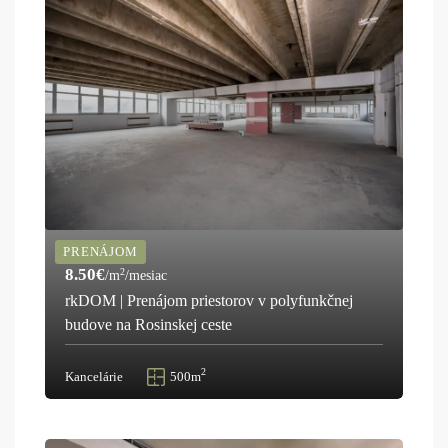
PRENÁJOM
8.50€
2
/m
/mesiac
rkDOM | Prenájom priestorov v polyfunkčnej
budove na Rosinskej ceste
2
Kancelárie
500m