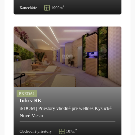
2
Kancelárie
1000m
PREDAJ
Info v RK
rkDOM | Priestory vhodné pre wellnes Kysucké
Nové Mesto
2
Obchodné priestory
107m