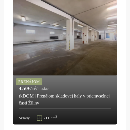
PRENÁJOM
4.50€
2
/m
/mesiac
rkDOM | Prenájom skladovej haly v priemyselnej
časti Žiliny
2
Sklady
711.5m