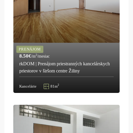
PRENÁJOM
8.50€
2
/m
/mesiac
rkDOM | Prenájom priestranných kancelárskych
priestorov v širšom centre Žiliny
2
Kancelárie
81m