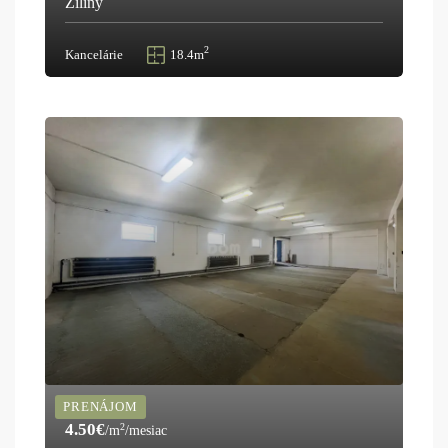
Žiliny
2
Kancelárie
18.4m
PRENÁJOM
4.50€
2
/m
/mesiac