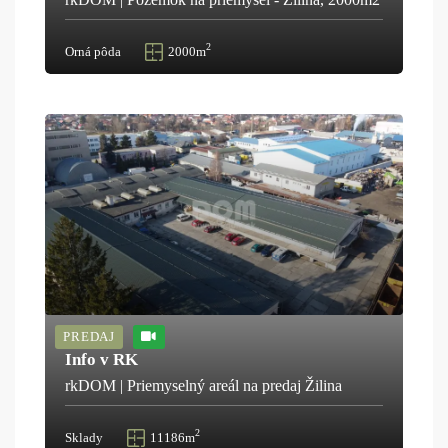
2
Orná pôda
2000m
PREDAJ
Info v RK
rkDOM | Priemyselný areál na predaj Žilina
2
Sklady
11186m