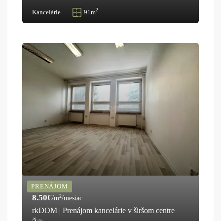
2
Kancelárie
91m
PRENÁJOM
8.50€
2
/m
/mesiac
rkDOM | Prenájom kancelárie v širšom centre