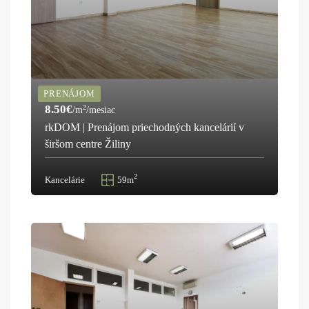
PRENÁJOM
8.50€
2
/m
/mesiac
rkDOM | Prenájom priechodných kancelárií v
širšom centre Žiliny
2
Kancelárie
59m