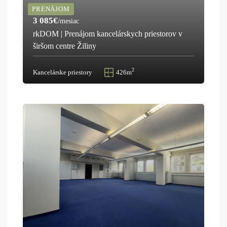
PRENÁJOM
3 085€
/mesiac
rkDOM | Prenájom kancelárskych priestorov v
širšom centre Žiliny
2
Kancelárske priestory
426m