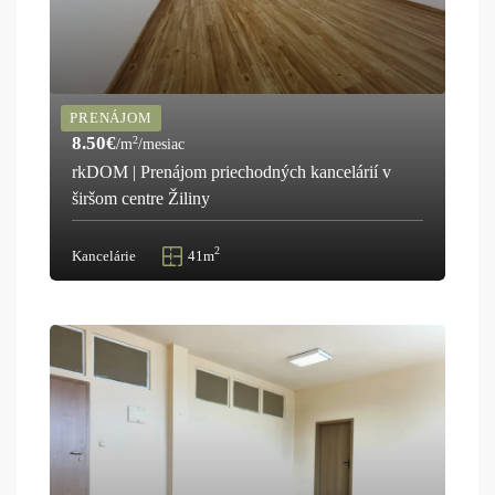
PRENÁJOM
8.50€
2
/m
/mesiac
rkDOM | Prenájom priechodných kancelárií v
širšom centre Žiliny
2
Kancelárie
41m