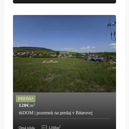
PREDAJ
120€
2
/m
rkDOM | pozemok na predaj v Bitarovej
2
Orná pôda
1268m