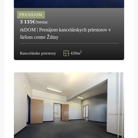
PRENÁJOM
3 135€
/mesiac
rkDOM | Prenájom kancelárskych priestorov v
širšom centre Žiliny
2
Kancelárske priestory
430m