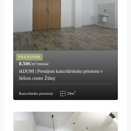
PRENÁJOM
8.50€
2
/m
/mesiac
rkDOM | Prenájom kancelárskeho priestoru v
širšom centre Žiliny
2
Kancelárske priestory
29m