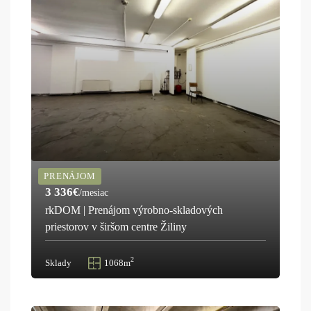
PRENÁJOM
3 336€
/mesiac
rkDOM | Prenájom výrobno-skladových
priestorov v širšom centre Žiliny
2
Sklady
1068m