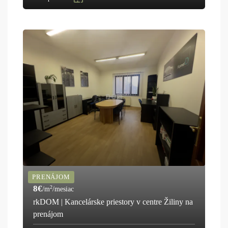
PRENÁJOM
8€
2
/m
/mesiac
rkDOM | Kancelárske priestory v centre Žiliny na
prenájom