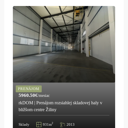
PRENÁJOM
5960.50€
/mesiac
rkDOM | Prenájom rozsiahlej skladovej haly v
bližšom centre Žiliny
2
Sklady
931m
2013