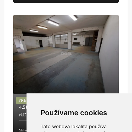
PRENÁJOM
4.50€
2
/m
/mesiac
Používame cookies
rkDOM | Prenájom skladového priestoru
Táto webová lokalita používa
2
Sklady
269m