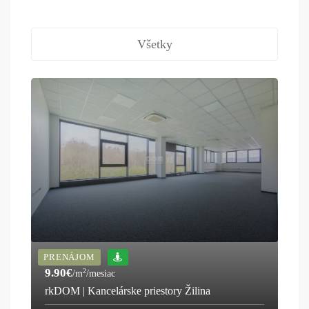
Všetky
PRENÁJOM
9.90€
2
/m
/mesiac
rkDOM | Kancelárske priestory Žilina