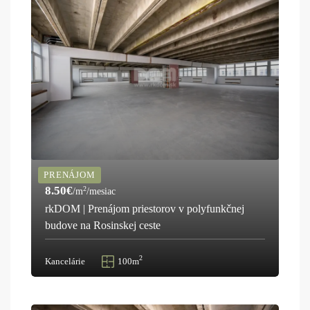
PRENÁJOM
8.50€
2
/m
/mesiac
rkDOM | Prenájom priestorov v polyfunkčnej
budove na Rosinskej ceste
2
Kancelárie
100m