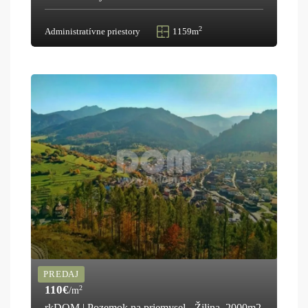
2
Administratívne priestory
1159m
PREDAJ
110€
2
/m
rkDOM | Pozemok na priemysel - Žilina, 2000m2