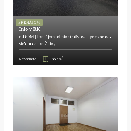
PRENÁJOM
Info v RK
rkDOM | Prenájom administratívnych priestorov v
širšom centre Žiliny
2
Kancelárie
385.5m