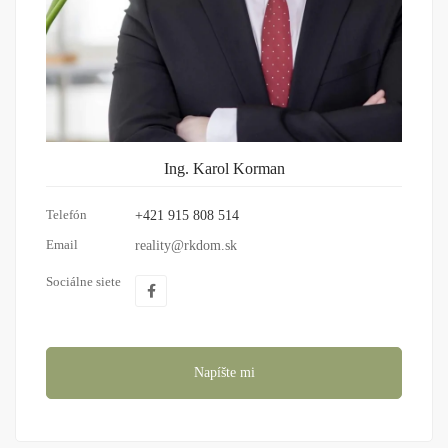
Ing. Karol Korman
Telefón
+421 915 808 514
Email
reality@rkdom.sk
Sociálne siete
Napíšte mi