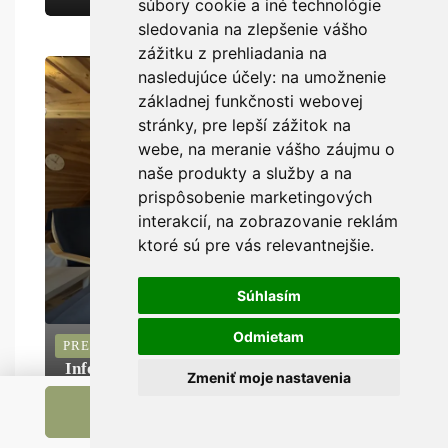
súbory cookie a iné technológie
sledovania na zlepšenie vášho
zážitku z prehliadania na
nasledujúce účely:
na umožnenie
základnej funkčnosti webovej
stránky
,
pre lepší zážitok na
webe
,
na meranie vášho záujmu o
naše produkty a služby a na
prispôsobenie marketingových
interakcií
,
na zobrazovanie reklám
ktoré sú pre vás relevantnejšie
.
Súhlasím
Odmietam
PREDAJ
Info v RK
Zmeniť moje nastavenia
rkDOM | Rodinný dom na predaj v Terchovej
Send Message
Call
2
Rodinný dom
1200m