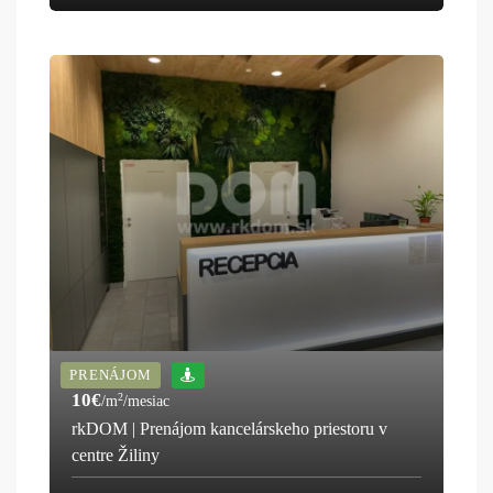
PRENÁJOM
10€
2
/m
/mesiac
rkDOM | Prenájom kancelárskeho priestoru v
centre Žiliny