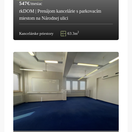
547€
/mesiac
rkDOM | Prenájom kancelárie s parkovacím
miestom na Národnej ulici
2
Kancelárske priestory
63.3m