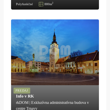
2
Polyfunkčné
880m
PREDAJ
Info v RK
rkDOM | Exkluzívna administratívna budova v
centre Trnavy