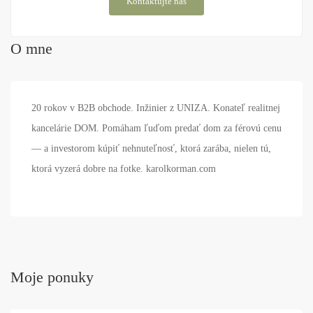
Kontaktujte nás
O mne
20 rokov v B2B obchode. Inžinier z UNIZA. Konateľ realitnej
kancelárie DOM. Pomáham ľuďom predať dom za férovú cenu
— a investorom kúpiť nehnuteľnosť, ktorá zarába, nielen tú,
ktorá vyzerá dobre na fotke. karolkorman.com
Moje ponuky