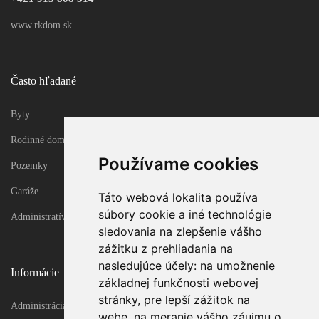
www.rkdom.sk
Často hľadané
Byty
Rodinné domy
Používame cookies
Pozemky
Garáže
Táto webová lokalita používa
súbory cookie a iné technológie
Administratívne objekty
sledovania na zlepšenie vášho
zážitku z prehliadania na
nasledujúce účely:
na umožnenie
Informácie
základnej funkčnosti webovej
stránky
,
pre lepší zážitok na
Administrácia
webe
,
na meranie vášho záujmu o