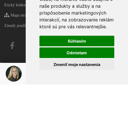
Etický kódex
naše produkty a služby a na
prispôsobenie marketingových
Mapa stránky
interakcií
,
na zobrazovanie reklám
Zásady používania súborov cookie
ktoré sú pre vás relevantnejšie
.
Súhlasím
Odmietam
Zmeniť moje nastavenia
Čas generovania 0.1597580909729 sekúnd!
Čas generovania - final 0.17761301994324 sekúnd!
Zuzana Horváth Šoltýsová