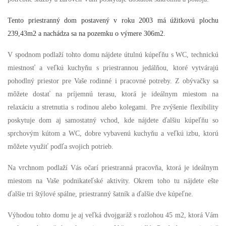
Tento priestranný dom postavený v roku 2003 má úžitkovú plochu
239,43m2 a nachádza sa na pozemku o výmere 306m2.
V spodnom podlaží tohto domu nájdete útulnú kúpeľňu s WC, technickú
miestnosť a veľkú kuchyňu s priestrannou jedálňou, ktoré vytvárajú
pohodlný priestor pre Vaše rodinné i pracovné potreby. Z obývačky sa
môžete dostať na príjemnú terasu, ktorá je ideálnym miestom na
relaxáciu a stretnutia s rodinou alebo kolegami. Pre zvýšenie flexibility
poskytuje dom aj samostatný vchod, kde nájdete ďalšiu kúpeľňu so
sprchovým kútom a WC, dobre vybavenú kuchyňu a veľkú izbu, ktorú
môžete využiť podľa svojich potrieb.
Na vrchnom podlaží Vás očarí priestranná pracovňa, ktorá je ideálnym
miestom na Vaše podnikateľské aktivity. Okrem toho tu nájdete ešte
ďalšie tri štýlové spálne, priestranný šatník a ďalšie dve kúpeľne.
Výhodou tohto domu je aj veľká dvojgaráž s rozlohou 45 m2, ktorá Vám