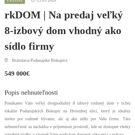
PREDAJ
23.03.2026
rkDOM | Na predaj veľký
8-izbový dom vhodný ako
sídlo firmy
Bratislava-Podunajské Biskupice
549 000€
Popis nehnuteľnosti
Ponúkame Vám veľký dvojpodlažný 8 izbový rodinný dom v tichej
lokalite Podunajských Biskupíc na Hviezdnej ulici, ktorý je ideálny
nielen pre rodinné bývanie, ale aj ako sídlo pre Vašu firmu. Táto
nehnuteľnosť sa nachádza v príjemnom prostredí, kde sú dostupné všetky
potrebné služby a zároveň Vám poskytuje dostatok súkromia a pokoja.