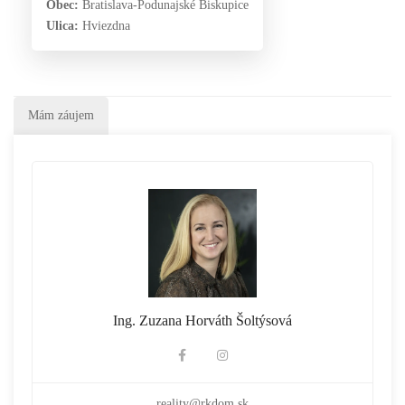
Obec:
Bratislava-Podunajské Biskupice
Ulica:
Hviezdna
Mám záujem
Ing. Zuzana Horváth Šoltýsová
reality@rkdom.sk