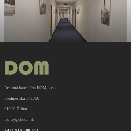
PRENÁJOM
9.50€
2
/m
rkDOM | Kancelárie s ideálnou polohou, 15 - 455 m2
Realitná kancelária DOM, s.r.o.
2
Kancelárie
284m
Predmestská 1711/50
010 01 Žilina
reality@rkdom.sk
Update cookies preferences
+421 915 808 514