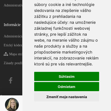
súbory cookie a iné technológie
Administratívne objekty
sledovania na zlepšenie vášho
zážitku z prehliadania na
nasledujúce účely:
na umožnenie
Informácie
základnej funkčnosti webovej
stránky
,
pre lepší zážitok na
Administrácia
webe
,
na meranie vášho záujmu o
Etický kódex
naše produkty a služby a na
prispôsobenie marketingových
Mapa stránky
interakcií
,
na zobrazovanie reklám
Zásady používania súborov cookie
ktoré sú pre vás relevantnejšie
.
Súhlasím
Odmietam
Zmeniť moje nastavenia
Čas generovania 0.14758515357971 sekúnd!
Čas generovania - final 0.1641161441803 sekúnd!
Zuzana Horváth Šoltýsová