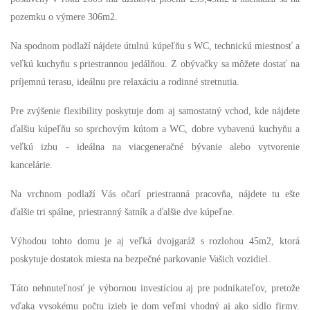
pozemku o výmere 306m2.
Na spodnom podlaží nájdete útulnú kúpeľňu s WC, technickú miestnosť a
veľkú kuchyňu s priestrannou jedálňou. Z obývačky sa môžete dostať na
príjemnú terasu, ideálnu pre relaxáciu a rodinné stretnutia.
Pre zvýšenie flexibility poskytuje dom aj samostatný vchod, kde nájdete
ďalšiu kúpeľňu so sprchovým kútom a WC, dobre vybavenú kuchyňu a
veľkú izbu - ideálna na viacgeneračné bývanie alebo vytvorenie
kancelárie.
Na vrchnom podlaží Vás očarí priestranná pracovňa, nájdete tu ešte
ďalšie tri spálne, priestranný šatník a ďalšie dve kúpeľne.
Výhodou tohto domu je aj veľká dvojgaráž s rozlohou 45m2, ktorá
poskytuje dostatok miesta na bezpečné parkovanie Vašich vozidiel.
Táto nehnuteľnosť je výbornou investíciou aj pre podnikateľov, pretože
vďaka vysokému počtu izieb je dom veľmi vhodný aj ako sídlo firmy.