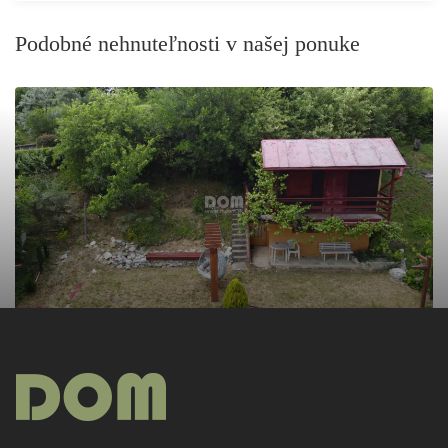
Podobné nehnuteľnosti v našej ponuke
PREDAJ
50 000€
rkDOM | Záhradná chatka na predaj Budatínska Lehota
2
Rekreačné objekty
317m