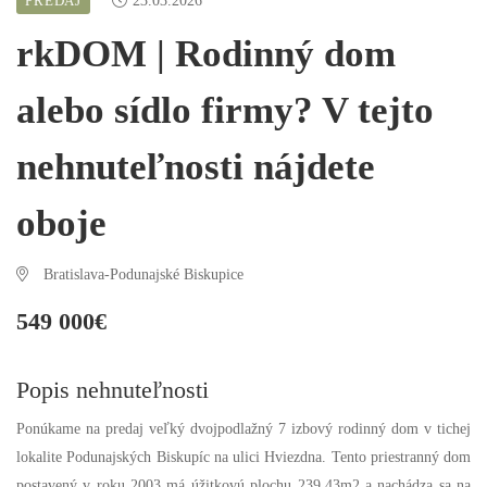
PREDAJ
23.03.2026
rkDOM | Rodinný dom
alebo sídlo firmy? V tejto
nehnuteľnosti nájdete
oboje
Bratislava-Podunajské Biskupice
549 000€
Popis nehnuteľnosti
Ponúkame na predaj veľký dvojpodlažný 7 izbový rodinný dom v tichej
lokalite Podunajských Biskupíc na ulici Hviezdna. Tento priestranný dom
postavený v roku 2003 má úžitkovú plochu 239,43m2 a nachádza sa na