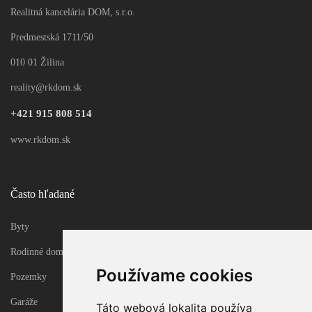
Realitná kancelária DOM, s.r.o.
Predmestská 1711/50
Update cookies preferences
010 01 Žilina
reality@rkdom.sk
+421 915 808 514
www.rkdom.sk
Často hľadané
Byty
Rodinné domy
Používame cookies
Pozemky
Garáže
Táto webová lokalita používa