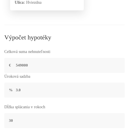
Ulica:
Hviezdna
Výpočet hypotéky
Celková suma nehnuteľnosti
€
Úroková sadzba
%
Dĺžka splácania v rokoch