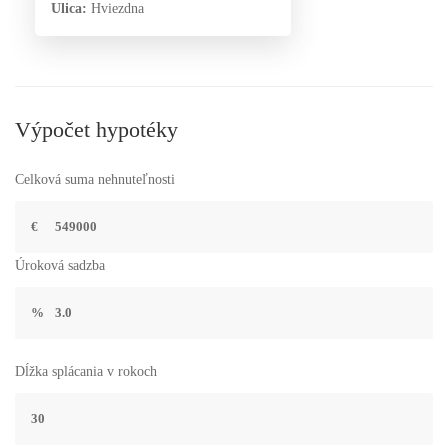
Ulica:
Hviezdna
Výpočet hypotéky
Celková suma nehnuteľnosti
€
Úroková sadzba
%
Dĺžka splácania v rokoch