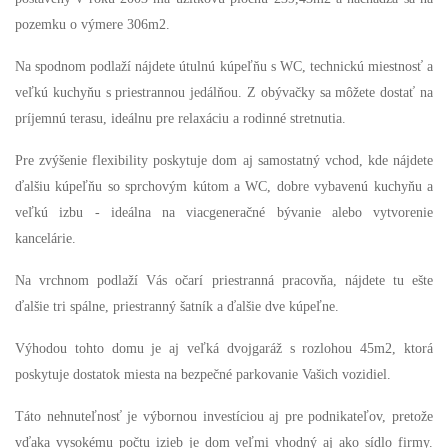
pozemku o výmere 306m2.
Na spodnom podlaží nájdete útulnú kúpeľňu s WC, technickú miestnosť a
veľkú kuchyňu s priestrannou jedálňou. Z obývačky sa môžete dostať na
príjemnú terasu, ideálnu pre relaxáciu a rodinné stretnutia.
Pre zvýšenie flexibility poskytuje dom aj samostatný vchod, kde nájdete
ďalšiu kúpeľňu so sprchovým kútom a WC, dobre vybavenú kuchyňu a
veľkú izbu - ideálna na viacgeneračné bývanie alebo vytvorenie
kancelárie.
Na vrchnom podlaží Vás očarí priestranná pracovňa, nájdete tu ešte
ďalšie tri spálne, priestranný šatník a ďalšie dve kúpeľne.
Výhodou tohto domu je aj veľká dvojgaráž s rozlohou 45m2, ktorá
poskytuje dostatok miesta na bezpečné parkovanie Vašich vozidiel.
Táto nehnuteľnosť je výbornou investíciou aj pre podnikateľov, pretože
vďaka vysokému počtu izieb je dom veľmi vhodný aj ako sídlo firmy.