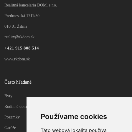
Realitná kancelária DOM, s.r.o.
rkDOM | Rodinný dom na predaj 20 km od Bytče
Predmestská 1711/50
2
Rodinný dom
222m
010 01 Žilina
reality@rkdom.sk
Update cookies preferences
+421 915 808 514
www.rkdom.sk
Často hľadané
Byty
Rodinné domy
Používame cookies
Pozemky
Garáže
Táto webová lokalita používa