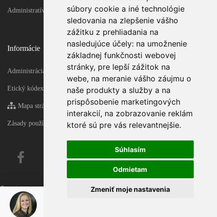
súbory cookie a iné technológie
Administratívne objekty
sledovania na zlepšenie vášho
zážitku z prehliadania na
nasledujúce účely:
na umožnenie
Informácie
základnej funkčnosti webovej
stránky
,
pre lepší zážitok na
Administrácia
webe
,
na meranie vášho záujmu o
Etický kódex
naše produkty a služby a na
prispôsobenie marketingových
Mapa stránky
interakcií
,
na zobrazovanie reklám
Zásady používania súborov cookie
ktoré sú pre vás relevantnejšie
.
Súhlasím
Odmietam
Zmeniť moje nastavenia
Čas generovania 0.17513608932495 sekúnd!
Čas generovania - final 0.19207787513733 sekúnd!
Zuzana Horváth Šoltýsová