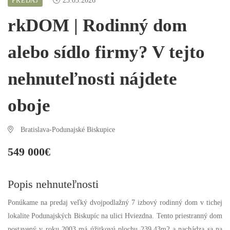
PREDAJ
23.03.2026
rkDOM | Rodinný dom
alebo sídlo firmy? V tejto
nehnuteľnosti nájdete
oboje
Bratislava-Podunajské Biskupice
549 000€
Popis nehnuteľnosti
Ponúkame na predaj veľký dvojpodlažný 7 izbový rodinný dom v tichej
lokalite Podunajských Biskupíc na ulici Hviezdna. Tento priestranný dom
postavený v roku 2003 má úžitkovú plochu 239,43m2 a nachádza sa na